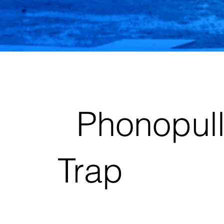
Phonopul
Trap
Saiba Mais