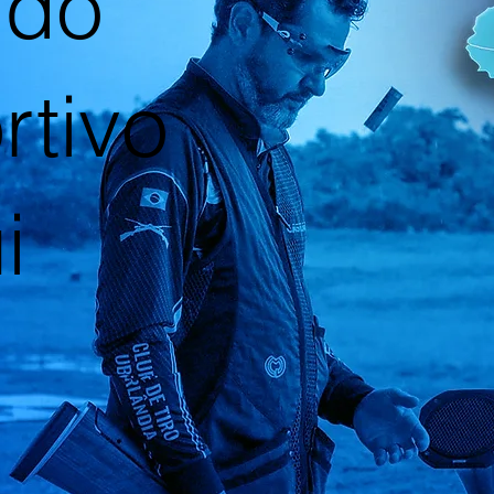
 do
rtivo
i